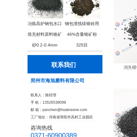
冶炼高炉钢包水口
钢包渣线镁铬砖用
填充材料原料铬矿
46%含量铬矿粉
砂0.2-0.4mm
325目
联系我们
消失模
郑州市海旭磨料有限公司
联系人：陈经理
手 机：13526538098
邮 箱：
panchen@hxabrasive.com
工厂地址：河南省荥阳市高村工业园区
咨询热线
0371-60900389