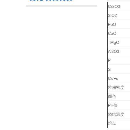
Cr2O3
SiO2
FeO
CaO
MgO
Al2O3
P
S
Cr/Fe
堆积密度
颜色
PH值
烧结温度
熔点