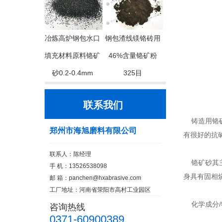
冶炼高炉钢包水口
钢包渣线镁铬砖用
填充材料原料铬矿
46%含量铬矿粉
砂0.2-0.4mm
325目
联系我们
铸造用铬矿
郑州市海旭磨料有限公司
有很好的抗
联系人：陈经理
铬矿砂其主
手 机：13526538098
身具有固相
邮 箱：
panchen@hxabrasive.com
工厂地址：河南省荥阳市高村工业园区
化学成分/
咨询热线
0371-60900389