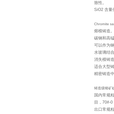
致性。
SiO2 
Chromit
熔模铸造
碳钢和高
可以作为
水玻璃结
消失模铸
适合大型
精密铸造
铸造级铬矿
国内常规粒度：
目，70#-0
出口常规粒度：A