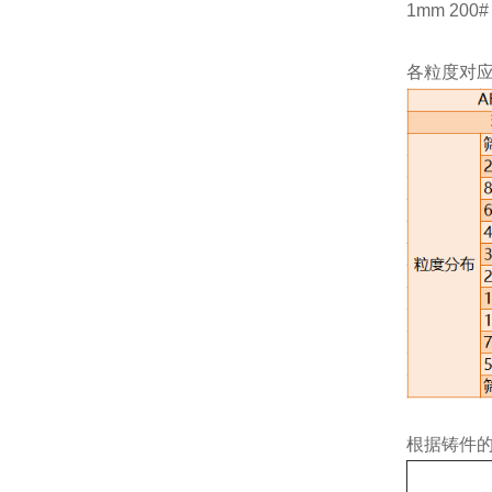
1mm 200# 
各粒度对
根据铸件