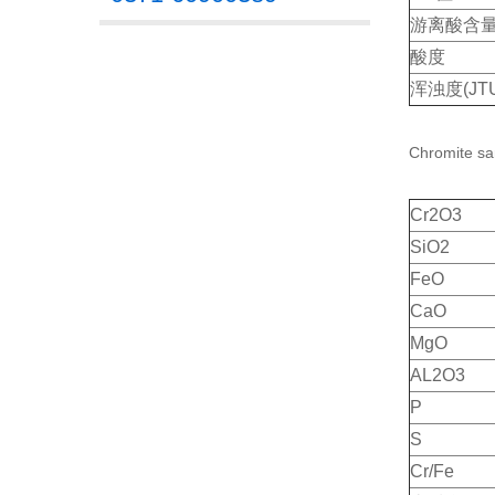
游离酸含
酸度
浑浊度(JTU
Chromit
Cr2O3
SiO2
FeO
CaO
MgO
AL2O3
P
S
Cr/Fe