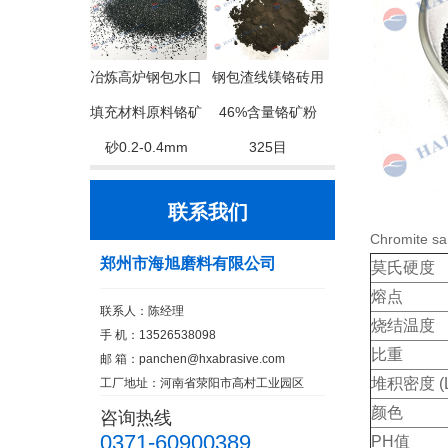
冶炼高炉钢包水口
钢包渣线镁铬砖用
填充材料原料铬矿
46%含量铬矿粉
砂0.2-0.4mm
325目
联系我们
Chromit
郑州市海旭磨料有限公司
莫氏硬度
熔点
联系人：陈经理
烧结温度
手 机：13526538098
比重
邮 箱：
panchen@hxabrasive.com
堆积密度 (L
工厂地址：河南省荥阳市高村工业园区
颜色
咨询热线
0371-60900389
PH值