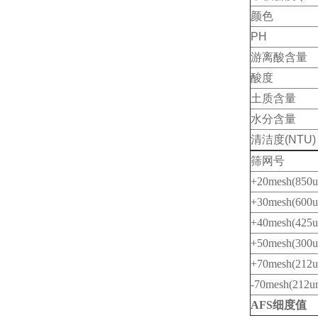
颜色
PH
游离酸含量
酸度
土质含量
水分含量
清洁度(NTU)
筛网号
+20mesh(850
+30mesh(600
+40mesh(425
+50mesh(300
+70mesh(212
-70mesh(212u
AFS细度值