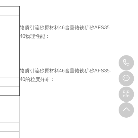
铬质引流砂原材料46含量铬铁矿砂AFS35-
40物理性能：
1
铬质引流砂原材料46含量铬铁矿砂AFS35-
40的粒度分布：