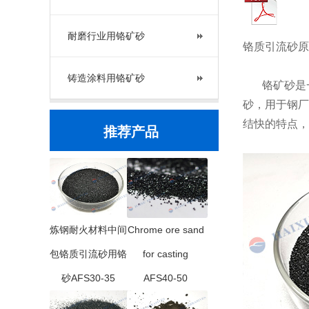
耐磨行业用铬矿砂
铬质引流砂原材
铸造涂料用铬矿砂
铬矿砂是一
砂，用于钢厂
结快的特点，
推荐产品
炼钢耐火材料中间
Chrome ore sand
包铬质引流砂用铬
for casting
砂AFS30-35
AFS40-50