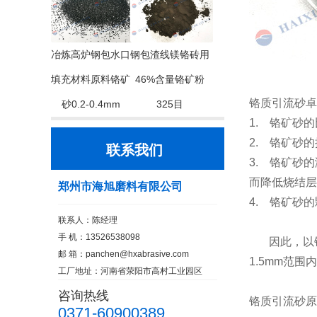
冶炼高炉钢包水口
钢包渣线镁铬砖用
填充材料原料铬矿
46%含量铬矿粉
铬质引流砂卓
砂0.2-0.4mm
325目
1. 铬矿砂的
2. 铬矿砂
联系我们
3. 铬矿砂
而降低烧结层
郑州市海旭磨料有限公司
4. 铬矿砂
联系人：陈经理
手 机：13526538098
因此，以铬矿
邮 箱：
panchen@hxabrasive.com
1.5mm范围内，
工厂地址：河南省荥阳市高村工业园区
咨询热线
铬质引流砂原材
0371-60900389