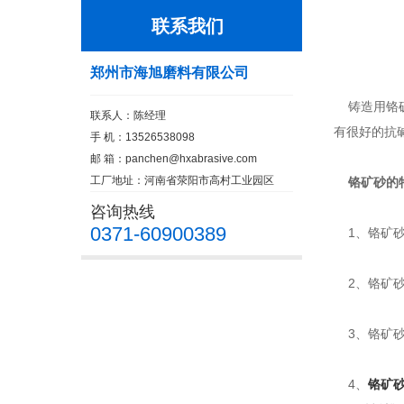
联系我们
郑州市海旭磨料有限公司
铸造用铬矿
联系人：陈经理
有很好的抗
手 机：13526538098
邮 箱：
panchen@hxabrasive.com
工厂地址：河南省荥阳市高村工业园区
铬矿砂的
咨询热线
0371-60900389
1、铬矿砂
2、铬矿砂
3、铬矿砂
4、
铬矿