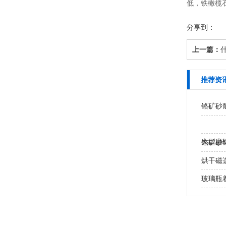
低，铁橄榄
分享到：
上一篇：
推荐资
铬矿砂
大型磨
铬矿砂
处？
烘干磁
玻璃瓶