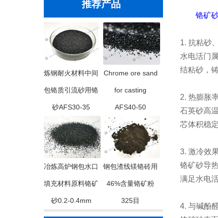
推荐产品
铬矿砂
1. 抗粘
水电活门
结粘砂，
炼钢耐火材料中间
Chrome ore sand
包铬质引流砂用铬
for casting
2. 热膨
砂AFS30-35
AFS40-50
石英砂高
芯体积稳
3. 激冷
铬矿砂导
冶炼高炉钢包水口
钢包渣线镁铬砖用
满足水电
填充材料原料铬矿
46%含量铬矿粉
砂0.2-0.4mm
325目
4. 与碱