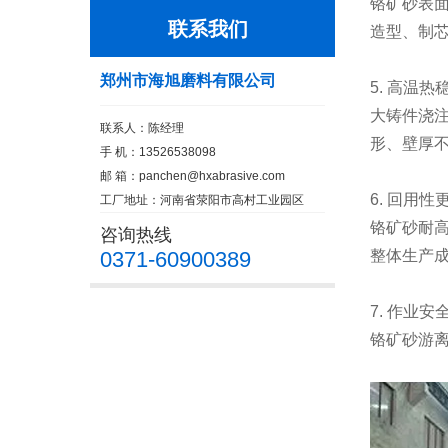
铬矿砂表
联系我们
造型、制
郑州市海旭磨料有限公司
5. 高温
大铸件浇
联系人：陈经理
形、壁厚
手 机：13526538098
邮 箱：
panchen@hxabrasive.com
6. 回用
工厂地址：河南省荥阳市高村工业园区
铬矿砂耐
咨询热线
0371-60900389
整体生产
7. 作业安
铬矿砂游