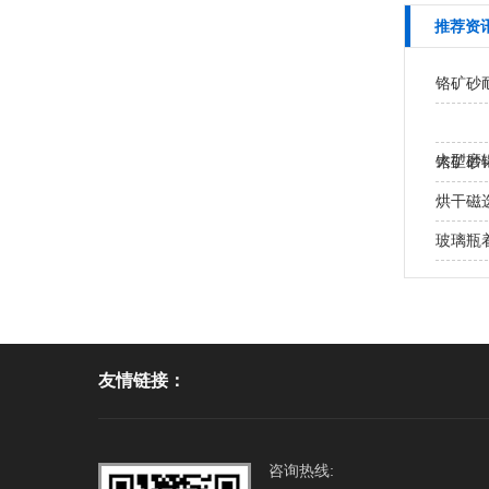
推荐资
铬矿砂
大型磨
铬矿砂
处？
烘干磁
玻璃瓶
友情链接：
咨询热线: