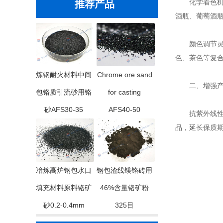
化学着色机
推荐产品
酒瓶、葡萄酒
颜色调节灵活
色、茶色等复
炼钢耐火材料中间
Chrome ore sand
二、增强产
包铬质引流砂用铬
for casting
砂AFS30-35
AFS40-50
抗紫外线性能
品，延长保质
冶炼高炉钢包水口
钢包渣线镁铬砖用
填充材料原料铬矿
46%含量铬矿粉
砂0.2-0.4mm
325目