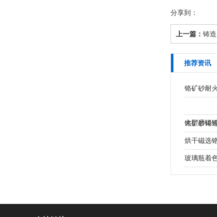
分享到：
上一篇：
铸造
推荐资讯
铬矿砂耐
大型磨辊铸
铬矿砂铸
处？
烘干磁选
玻璃瓶着