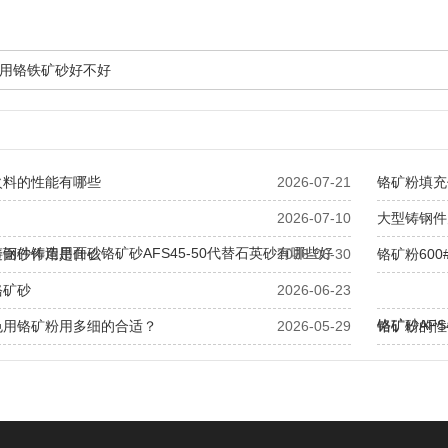
用铬铁矿砂好不好
火料的性能有哪些
2026-07-21
铬矿粉填充
2026-07-10
大型铸钢件
钢件铸造用面砂铬矿砂AFS45-50代替石英砂有哪些好
造面砂作用是什么
2026-06-30
铬矿粉60
铬矿砂
2026-06-23
铬矿砂AF
色用铬矿粉用多细的合适？
2026-05-29
铬矿粉的性
哪些？