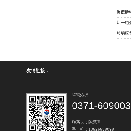
大型磨
铬矿砂
处？
烘干磁
玻璃瓶
友情链接：
咨询热线:
0371-60900
联系人：陈经理
手 机：13526538098