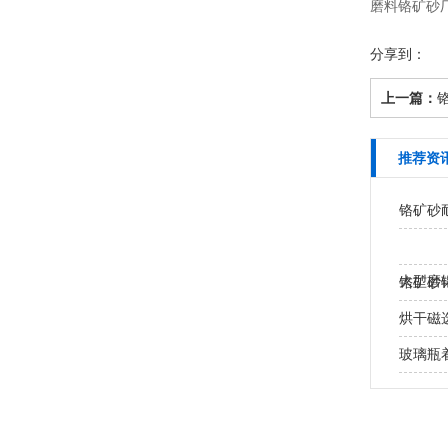
磨料铬矿砂
分享到：
上一篇：
推荐资
铬矿砂
大型磨
铬矿砂
处？
烘干磁
玻璃瓶