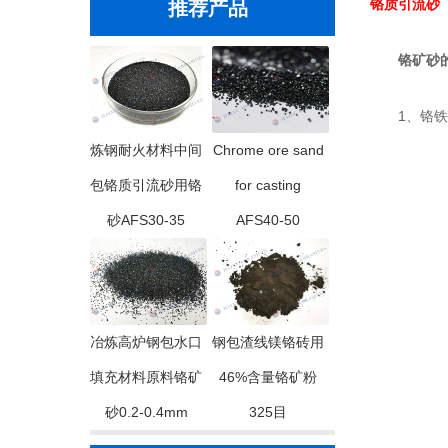
铬质引流砂
推荐产品
铬矿砂的
1、铬铁矿
炼钢耐火材料中间
Chrome ore sand
包铬质引流砂用铬
for casting
砂AFS30-35
AFS40-50
冶炼高炉钢包水口
钢包渣线镁铬砖用
填充材料原料铬矿
46%含量铬矿粉
砂0.2-0.4mm
325目