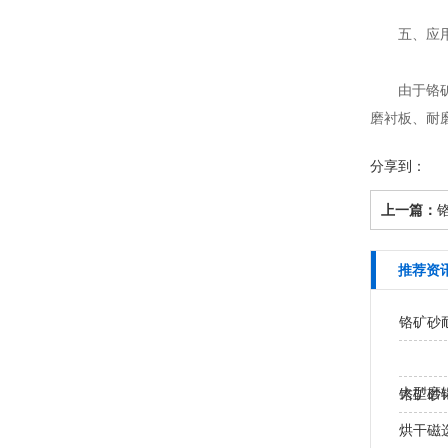
五、应用
由于铬矿砂
磨衬板、耐
分享到：
上一篇：
推荐资
铬矿砂
大型磨
铬矿砂
处？
烘干磁