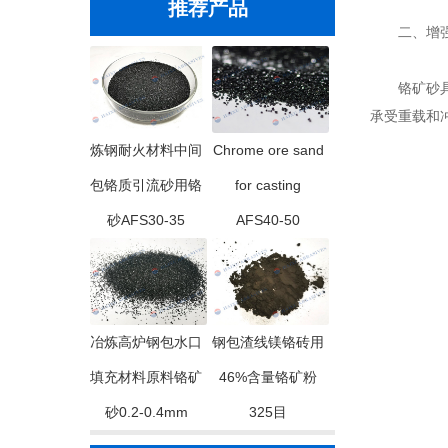
推荐产品
二、增强
铬矿砂具有
承受重载和
炼钢耐火材料中间
Chrome ore sand
包铬质引流砂用铬
for casting
砂AFS30-35
AFS40-50
冶炼高炉钢包水口
钢包渣线镁铬砖用
填充材料原料铬矿
46%含量铬矿粉
砂0.2-0.4mm
325目