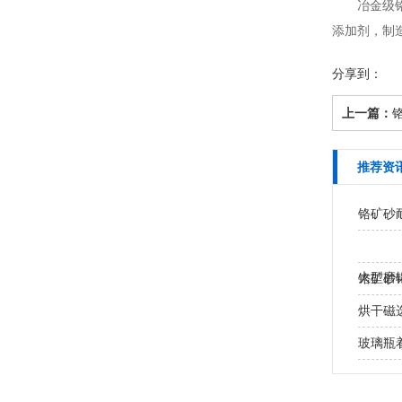
冶金级铬矿
添加剂，制
分享到：
上一篇：
推荐资
铬矿砂
大型磨
铬矿砂
处？
烘干磁
玻璃瓶