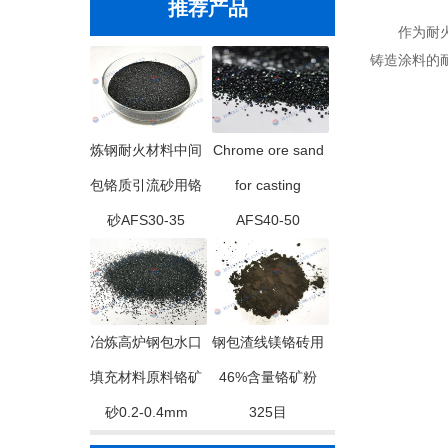
推荐产品
作为耐火材
铸造涂料的
炼钢耐火材料中间
Chrome ore sand
包铬质引流砂用铬
for casting
砂AFS30-35
AFS40-50
冶炼高炉钢包水口
钢包渣线镁铬砖用
填充材料原料铬矿
46%含量铬矿粉
砂0.2-0.4mm
325目