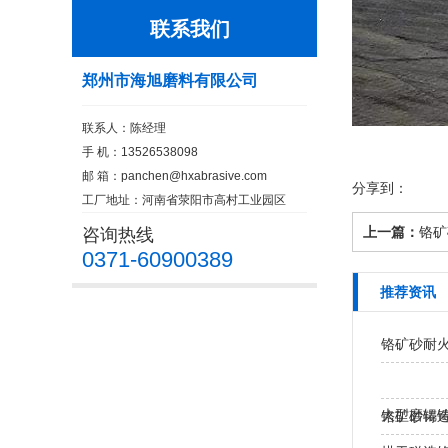
联系我们
郑州市海旭磨料有限公司
联系人：陈经理
手 机：13526538098
邮 箱：
panchen@hxabrasive.com
分享到：
工厂地址：河南省荥阳市高村工业园区
上一篇：
铬矿
咨询热线
0371-60900389
推荐资讯
铬矿砂耐
大型磨辊铸
铬矿砂铸