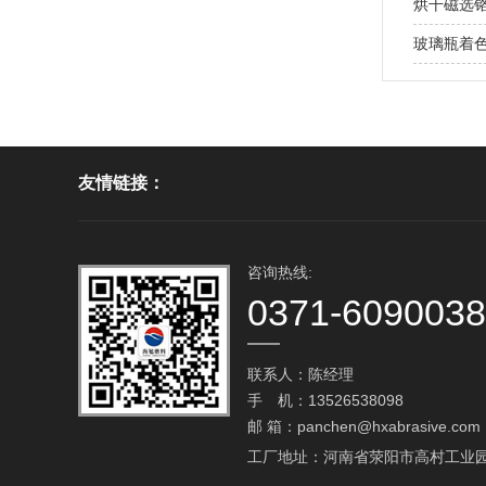
处？
烘干磁选
玻璃瓶着
友情链接：
咨询热线:
0371-609003
联系人：陈经理
手 机：13526538098
邮 箱：
panchen@hxabrasive.com
工厂地址：河南省荥阳市高村工业