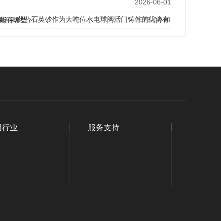
2026-06-01
S40-45代替石英砂作为大吨位水电球阀活门铸件的优势有
能有哪些
2026-05-11
用行业
服务支持