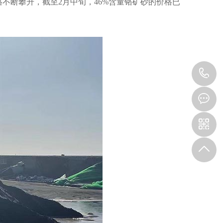
不断攀升，截至2月中旬，46%含量铬矿砂的价格已
1