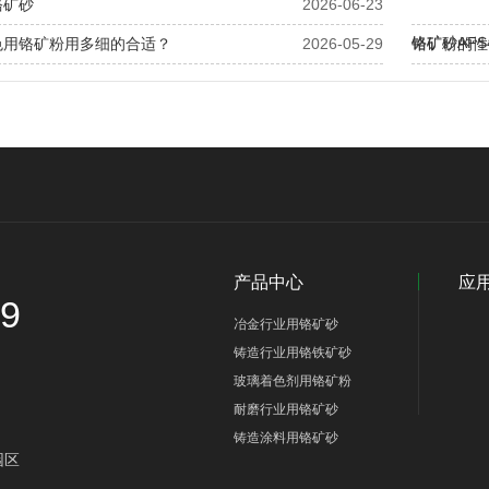
铬矿砂
2026-06-23
铬矿砂AF
色用铬矿粉用多细的合适？
2026-05-29
铬矿粉的性
哪些？
产品中心
应
89
冶金行业用铬矿砂
铸造行业用铬铁矿砂
玻璃着色剂用铬矿粉
耐磨行业用铬矿砂
铸造涂料用铬矿砂
园区