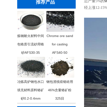
总产量5%的
推荐产品
经上涨12-
炼钢耐火材料中间
Chrome ore sand
包铬质引流砂用铬
for casting
砂AFS30-35
AFS40-50
冶炼高炉钢包水口
钢包渣线镁铬砖用
填充材料原料铬矿
46%含量铬矿粉
砂0.2-0.4mm
325目