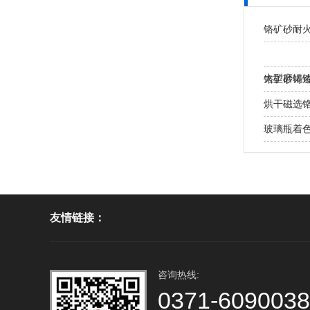
铬矿砂耐
大型磨辊铸
铬矿砂铸
处？
烘干磁选
玻璃瓶着
友情链接：
咨询热线:
0371-609003