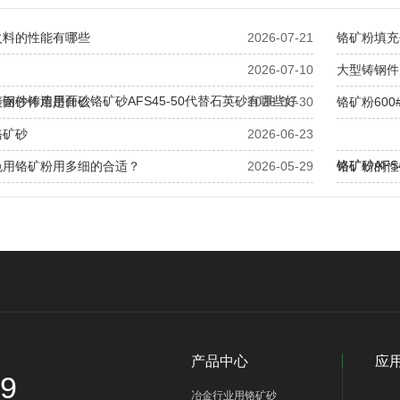
火料的性能有哪些
2026-07-21
铬矿粉填充
2026-07-10
大型铸钢件
钢件铸造用面砂铬矿砂AFS45-50代替石英砂有哪些好
造面砂作用是什么
2026-06-30
铬矿粉60
铬矿砂
2026-06-23
铬矿砂AF
色用铬矿粉用多细的合适？
2026-05-29
铬矿粉的性
哪些？
产品中心
应
89
冶金行业用铬矿砂