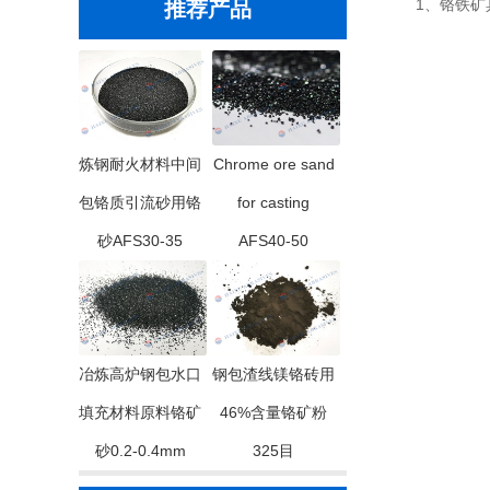
1、铬铁矿具
推荐产品
炼钢耐火材料中间
Chrome ore sand
包铬质引流砂用铬
for casting
砂AFS30-35
AFS40-50
冶炼高炉钢包水口
钢包渣线镁铬砖用
填充材料原料铬矿
46%含量铬矿粉
砂0.2-0.4mm
325目