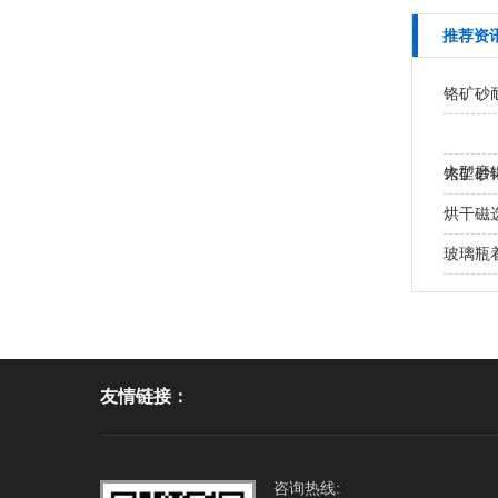
推荐资
铬矿砂
大型磨
铬矿砂
处？
烘干磁
玻璃瓶
友情链接：
咨询热线: