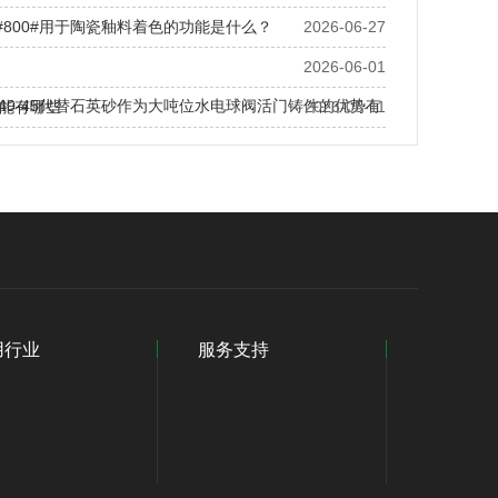
0#800#用于陶瓷釉料着色的功能是什么？
2026-06-27
2026-06-01
S40-45代替石英砂作为大吨位水电球阀活门铸件的优势有
能有哪些
2026-05-11
用行业
服务支持