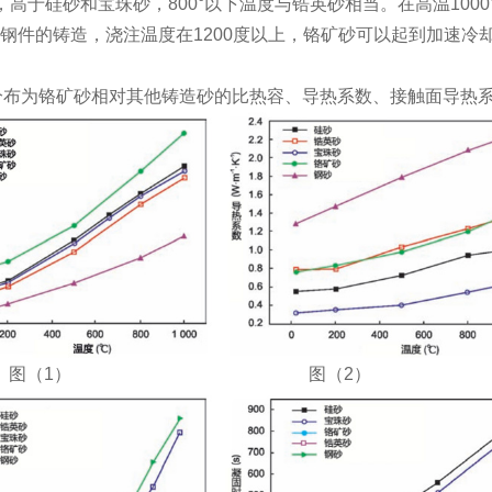
M·K)，高于硅砂和宝珠砂，800°以下温度与锆英砂相当。在高温
钢件的铸造，浇注温度在1200度以上，铬矿砂可以起到加速冷
分布为铬矿砂相对其他铸造砂的比热容、导热系数、接触面导热
（1） 图（2）