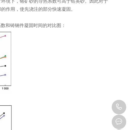
1000°环境下，铬矿砂的导热系数可高于锆英砂。因此对于
却的作用，使先浇注的部分快速凝固。
系数和铸钢件凝固时间的对比图：
1