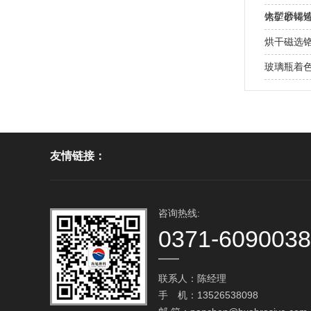
大型磨辊铸
铬矿砂铸
处？
烘干磁选
玻璃瓶着
友情链接：
咨询热线:
0371-609003
联系人：陈经理
手 机：13526538098