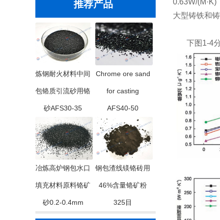
0.63W/(
推荐产品
大型铸铁和铸
下图1-4
炼钢耐火材料中间
Chrome ore sand
包铬质引流砂用铬
for casting
砂AFS30-35
AFS40-50
图
冶炼高炉钢包水口
钢包渣线镁铬砖用
填充材料原料铬矿
46%含量铬矿粉
砂0.2-0.4mm
325目