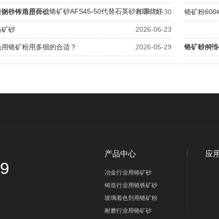
钢件铸造用面砂铬矿砂AFS45-50代替石英砂有哪些好
造面砂作用是什么
2026-06-30
铬矿粉60
铬矿砂
2026-06-23
铬矿砂AF
色用铬矿粉用多细的合适？
2026-05-29
铬矿粉的性
哪些？
产品中心
应
89
冶金行业用铬矿砂
铸造行业用铬铁矿砂
玻璃着色剂用铬矿粉
耐磨行业用铬矿砂