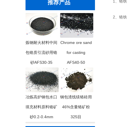
1、铬铁矿
推荐产品
2、铬铁矿
炼钢耐火材料中间
Chrome ore sand
包铬质引流砂用铬
for casting
砂AFS30-35
AFS40-50
冶炼高炉钢包水口
钢包渣线镁铬砖用
填充材料原料铬矿
46%含量铬矿粉
砂0.2-0.4mm
325目