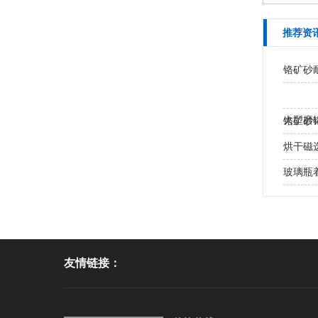
推荐资
铬矿砂
大型磨
铬矿砂
处？
烘干磁
玻璃瓶
友情链接：