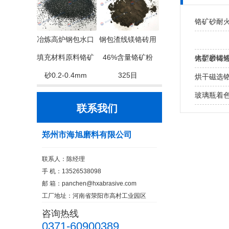
铬矿砂耐
冶炼高炉钢包水口
钢包渣线镁铬砖用
填充材料原料铬矿
46%含量铬矿粉
大型磨辊铸
铬矿砂铸
砂0.2-0.4mm
325目
处？
烘干磁选
玻璃瓶着
联系我们
郑州市海旭磨料有限公司
联系人：陈经理
手 机：13526538098
邮 箱：
panchen@hxabrasive.com
工厂地址：河南省荥阳市高村工业园区
咨询热线
0371-60900389