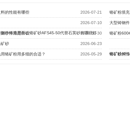
火料的性能有哪些
2026-07-21
铬矿粉填充
2026-07-10
大型铸钢件
钢件铸造用面砂铬矿砂AFS45-50代替石英砂有哪些好
造面砂作用是什么
2026-06-30
铬矿粉60
铬矿砂
2026-06-23
铬矿砂AF
色用铬矿粉用多细的合适？
2026-05-29
铬矿粉的性
哪些？