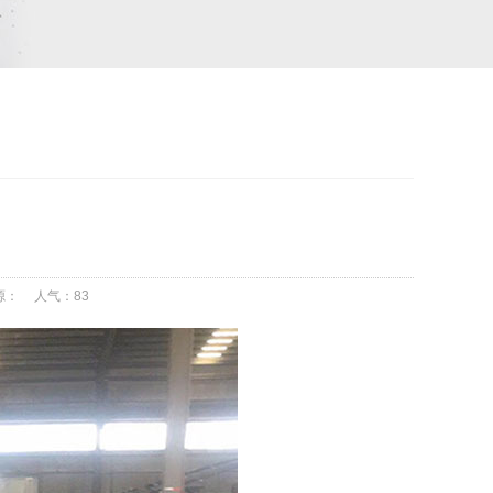
源：
人气：
83