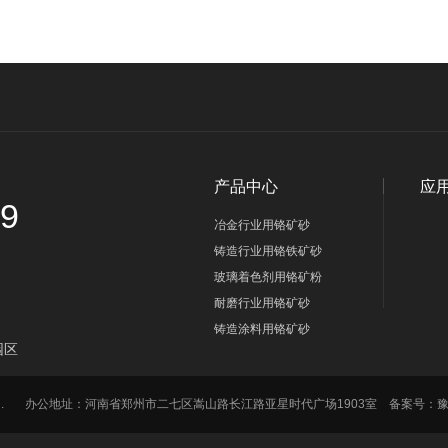
产品中心
应
89
冶金行业用铬矿砂
铸造行业用铬铁矿砂
玻璃着色剂用铬矿粉
耐磨行业用铬矿砂
铸造涂料用铬矿砂
园区
ts Reserved. 办公地址：河南省郑州市二七区嵩山路长江路亚星时代广场1903室 备案号：
豫