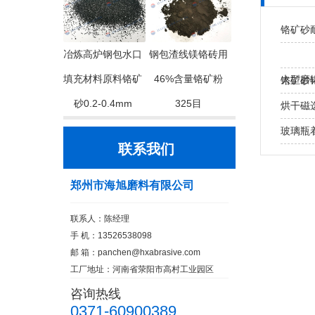
铬矿砂
冶炼高炉钢包水口
钢包渣线镁铬砖用
填充材料原料铬矿
46%含量铬矿粉
大型磨
铬矿砂
砂0.2-0.4mm
325目
处？
烘干磁
玻璃瓶
联系我们
郑州市海旭磨料有限公司
联系人：陈经理
手 机：13526538098
邮 箱：
panchen@hxabrasive.com
工厂地址：河南省荥阳市高村工业园区
咨询热线
0371-60900389